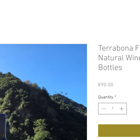
Terrabona F
Natural Win
Bottles
Price
€90.00
Quantity
*